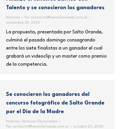
Talento y se conocieron los ganadores
Noticias
Por
contacto@hemisferioweb.com.ar
noviembre 25, 2020
La propuesta, presentada por Salto Grande,
culminó el pasado domingo consagrando
entre los siete finalistas a un ganador el cual
grabará un videoclip y un master como premio
de la competencia.
Se conocieron los ganadores del
concurso fotográfico de Salto Grande
por el Día de la Madre
Noticias
,
Noticias Destacadas
Por
contacto@hemisferioweb.com.ar
octubre 20, 2020