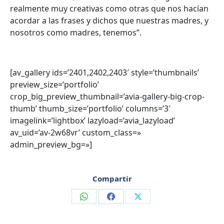
realmente muy creativas como otras que nos hacían
acordar a las frases y dichos que nuestras madres, y
nosotros como madres, tenemos”.
[av_gallery ids=’2401,2402,2403′ style=’thumbnails’
preview_size=’portfolio’
crop_big_preview_thumbnail=’avia-gallery-big-crop-
thumb’ thumb_size=’portfolio’ columns=’3′
imagelink=’lightbox’ lazyload=’avia_lazyload’
av_uid=’av-2w68vr’ custom_class=»
admin_preview_bg=»]
Compartir
Compartir
Compartir
Compartir
en
en
en