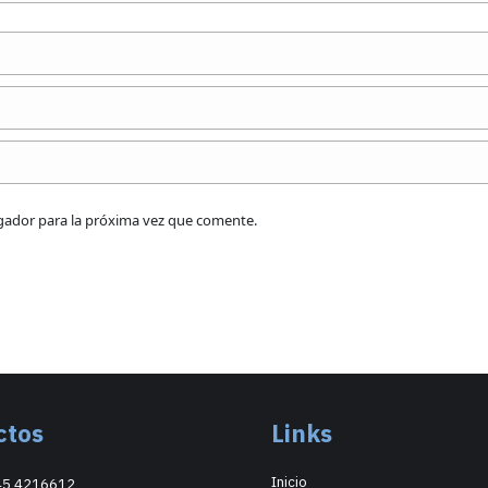
egador para la próxima vez que comente.
ctos
Links
Inicio
45 4216612