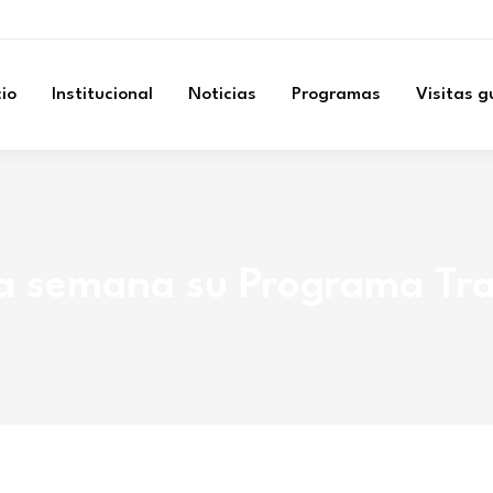
cio
Institucional
Noticias
Programas
Visitas 
sta semana su Programa Tr