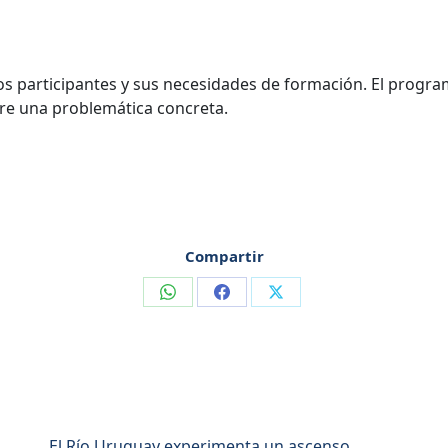
os participantes y sus necesidades de formación. El programa
bre una problemática concreta.
Compartir
Compartir
Compartir
Compartir
en
en
en
WhatsApp
Facebook
X
El Río Uruguay experimenta un ascenso