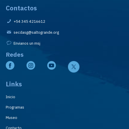
Contactos
+54 345 4216612
secdasg@saltogrande.org
Envianos un msj
Redes
Links
Inicio
Programas
Museo
Contacto