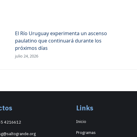
WhatsApp
Facebook
X
El Río Uruguay experimenta un ascenso
paulatino que continuará durante los
próximos días
julio 24, 2026
ctos
Links
Inicio
45 4216612
Programas
sg@saltogrande.org