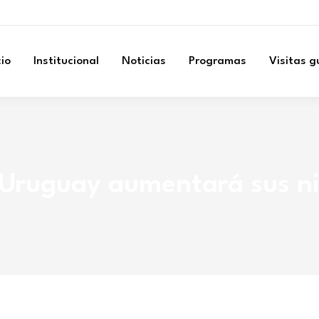
cio
Institucional
Noticias
Programas
Visitas 
ío Uruguay aumentará sus n