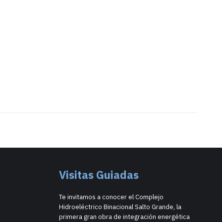
Visitas Guiadas
Te invitamos a conocer el Complejo
Hidroeléctrico Binacional Salto Grande, la
primera gran obra de integración energética