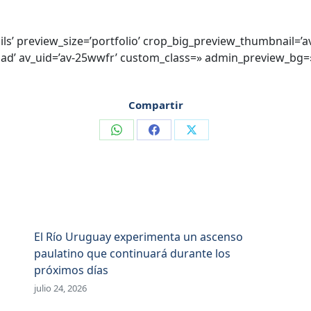
ils’ preview_size=’portfolio’ crop_big_preview_thumbnail=’a
load’ av_uid=’av-25wwfr’ custom_class=» admin_preview_bg=
Compartir
Compartir
Compartir
Compartir
en
en
en
WhatsApp
Facebook
X
El Río Uruguay experimenta un ascenso
paulatino que continuará durante los
próximos días
julio 24, 2026