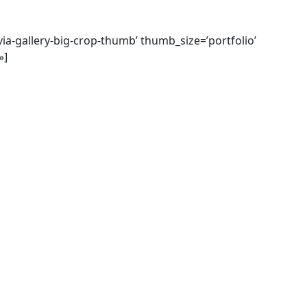
via-gallery-big-crop-thumb’ thumb_size=’portfolio’
»]