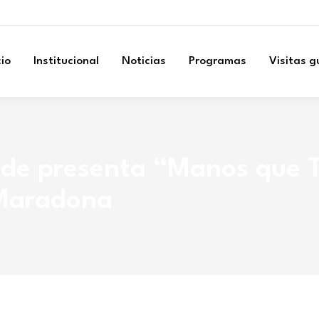
cio
Institucional
Noticias
Programas
Visitas 
nde presenta “Manos que 
 Maradona