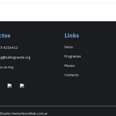
ctos
Links
Inicio
45 4216612
Programas
sg@saltogrande.org
Museo
os un msj
Contacto
| Diseño HemisferioWeb.com.ar