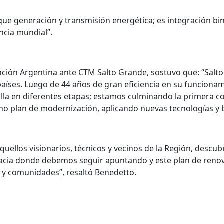
e generación y transmisión energética; es integración bina
ncia mundial”.
egación Argentina ante CTM Salto Grande, sostuvo que: “Sal
países. Luego de 44 años de gran eficiencia en su funciona
olla en diferentes etapas; estamos culminando la primera 
o plan de modernización, aplicando nuevas tecnologías y b
uellos visionarios, técnicos y vecinos de la Región, descub
s hacia donde debemos seguir apuntando y este plan de ren
s y comunidades”, resaltó Benedetto.