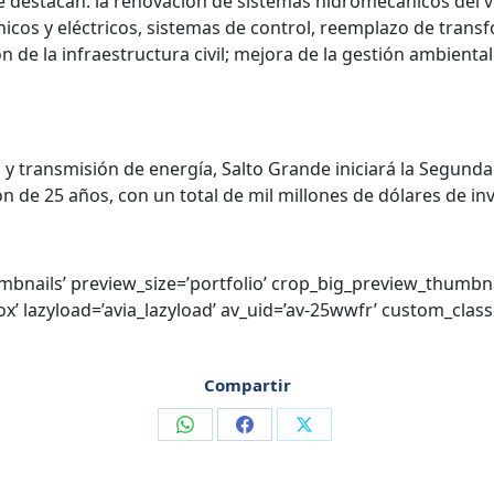
se destacan: la renovación de sistemas hidromecánicos del 
nicos y eléctricos, sistemas de control, reemplazo de tran
 de la infraestructura civil; mejora de la gestión ambienta
 transmisión de energía, Salto Grande iniciará la Segunda 
 de 25 años, con un total de mil millones de dólares de inv
umbnails’ preview_size=’portfolio’ crop_big_preview_thumbna
ox’ lazyload=’avia_lazyload’ av_uid=’av-25wwfr’ custom_cla
Compartir
Compartir
Compartir
Compartir
en
en
en