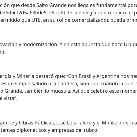
eración que desde Salto Grande nos llega es fundamental por
6cf2d5a63b0e5c29bb6} de la energía que requiere el paí
 permitido que UTE, en su rol de comercializador, pueda bri
vación y modernización. Y en esta apuesta que hace Urugua
di.
nergía y Minería destacó que: “Con Brasil y Argentina nos 
 es un simple saludo a la bandera, sino que cuando la qu
lto Grande, también lo muestra. Así que celebro este moment
 vista”.
porte y Obras Públicas, José Luis Falero y el Ministro de Tr
tantes diplomáticos y empresas del rubro.