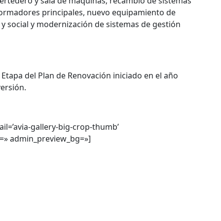
vertedero y sala de máquinas; recambio de sistemas
sformadores principales, nuevo equipamiento de
l y social y modernización de sistemas de gestión
Etapa del Plan de Renovación iniciado en el año
ersión.
il=’avia-gallery-big-crop-thumb’
ss=» admin_preview_bg=»]