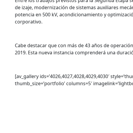
Entre los trabajos previstos para la Segunda Etapa 
de izaje, modernización de sistemas auxiliares mecá
potencia en 500 kV, acondicionamiento y optimización
corporativo.
Cabe destacar que con más de 43 años de operación y
2019. Esta nueva instancia comprenderá una duración
[av_gallery ids=’4026,4027,4028,4029,4030′ style=’th
thumb_size=’portfolio’ columns=5′ imagelink=’lightb