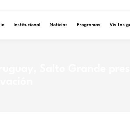
cio
Institucional
Noticias
Programas
Visitas 
Uruguay, Salto Grande pre
ovación