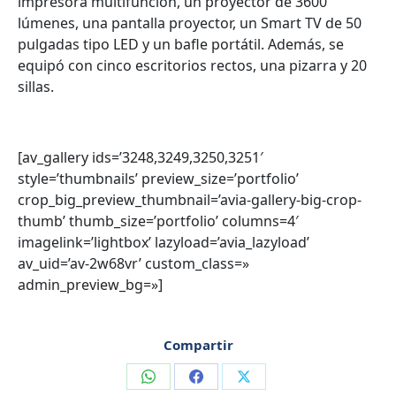
impresora multifunción, un proyector de 3600
lúmenes, una pantalla proyector, un Smart TV de 50
pulgadas tipo LED y un bafle portátil. Además, se
equipó con cinco escritorios rectos, una pizarra y 20
sillas.
[av_gallery ids=’3248,3249,3250,3251′
style=’thumbnails’ preview_size=’portfolio’
crop_big_preview_thumbnail=’avia-gallery-big-crop-
thumb’ thumb_size=’portfolio’ columns=4′
imagelink=’lightbox’ lazyload=’avia_lazyload’
av_uid=’av-2w68vr’ custom_class=»
admin_preview_bg=»]
Compartir
Compartir
Compartir
Compartir