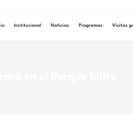
cio
Institucional
Noticias
Programas
Visitas 
brará en el Parque Mitre