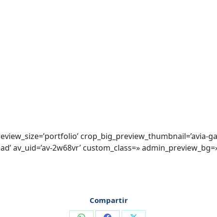
preview_size=’portfolio’ crop_big_preview_thumbnail=’avia-g
load’ av_uid=’av-2w68vr’ custom_class=» admin_preview_bg=
Compartir