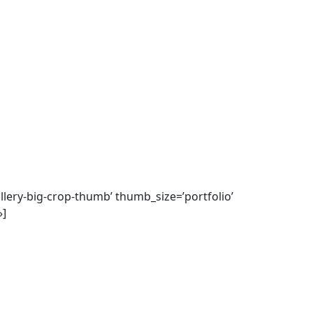
allery-big-crop-thumb’ thumb_size=’portfolio’
»]