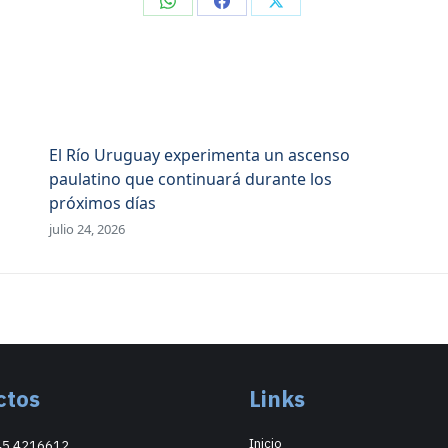
Compartir
Compartir
Compartir
en
en
en
WhatsApp
Facebook
X
El Río Uruguay experimenta un ascenso
paulatino que continuará durante los
próximos días
julio 24, 2026
ctos
Links
Inicio
45 4216612