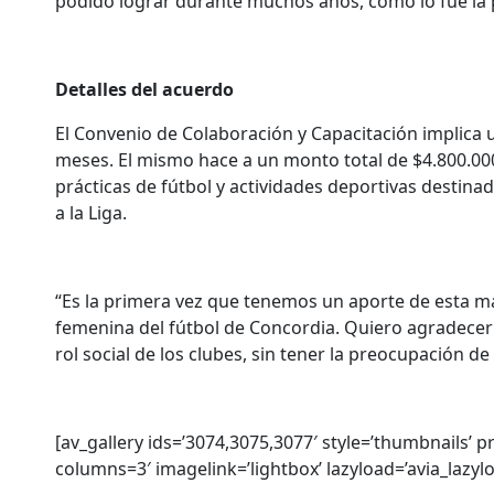
podido lograr durante muchos años, como lo fue la p
Detalles del acuerdo
El Convenio de Colaboración y Capacitación implica 
meses. El mismo hace a un monto total de $4.800.000
prácticas de fútbol y actividades deportivas destinad
a la Liga.
“Es la primera vez que tenemos un aporte de esta ma
femenina del fútbol de Concordia. Quiero agradecer 
rol social de los clubes, sin tener la preocupación 
[av_gallery ids=’3074,3075,3077′ style=’thumbnails’ 
columns=3′ imagelink=’lightbox’ lazyload=’avia_lazy