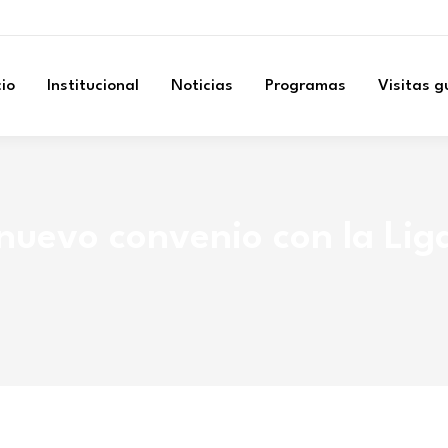
cio
Institucional
Noticias
Programas
Visitas 
nuevo convenio con la Lig