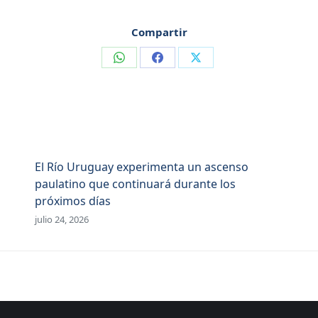
Compartir
Compartir
Compartir
Compartir
en
en
en
WhatsApp
Facebook
X
El Río Uruguay experimenta un ascenso
paulatino que continuará durante los
próximos días
julio 24, 2026