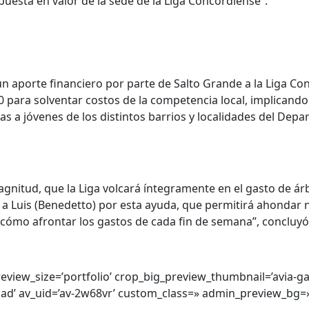
uesta en valor de la sede de la Liga Concordiense”.
un aporte financiero por parte de Salto Grande a la Liga C
 para solventar costos de la competencia local, implicando
as a jóvenes de los distintos barrios y localidades del Depa
gnitud, que la Liga volcará íntegramente en el gasto de árb
a Luis (Benedetto) por esta ayuda, que permitirá ahondar n
de cómo afrontar los gastos de cada fin de semana”, concluyó
preview_size=’portfolio’ crop_big_preview_thumbnail=’avia-g
load’ av_uid=’av-2w68vr’ custom_class=» admin_preview_bg=