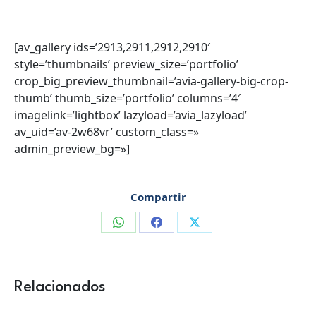
[av_gallery ids=’2913,2911,2912,2910′
style=’thumbnails’ preview_size=’portfolio’
crop_big_preview_thumbnail=’avia-gallery-big-crop-
thumb’ thumb_size=’portfolio’ columns=’4′
imagelink=’lightbox’ lazyload=’avia_lazyload’
av_uid=’av-2w68vr’ custom_class=»
admin_preview_bg=»]
Compartir
Compartir
Compartir
Compartir
en
en
en
WhatsApp
Facebook
X
Relacionados