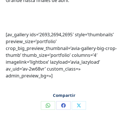
Grande hasta finales de abril.
[av_gallery ids=’2693,2694,2695′ style=’thumbnails’
preview_size=’portfolio’
crop_big_preview_thumbnail=’avia-gallery-big-crop-
thumb’ thumb_size=’portfolio’ columns=’4′
imagelink=’lightbox’ lazyload=’avia_lazyload’
av_uid=’av-2w68vr’ custom_class=»
admin_preview_bg=»]
Compartir
Compartir
Compartir
Compartir
en
en
en
WhatsApp
Facebook
X