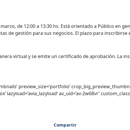
 marzo, de 12:00 a 13:30 hs. Está orientado a Público en g
de gestión para sus negocios. El plazo para inscribirse es
nera virtual y se emite un certificado de aprobación. La ins
umbnails’ preview_size=’portfolio’ crop_big_preview_thumbna
box’ lazyload=’avia_lazyload’ av_uid=’av-2w68vr’ custom_cl
Compartir