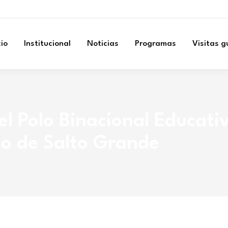
cio
Institucional
Noticias
Programas
Visitas 
el Polo Binacional Educativ
vo de Salto Grande