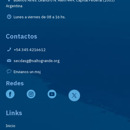
Buenos Aires: Leandro N. Alem 449, Capital Federal (1003)
Argentina
Lunes a viernes de 08 a 16 hs.
Contactos
+54 345 4216612
secdasg@saltogrande.org
Envianos un msj
Redes
Links
Inicio