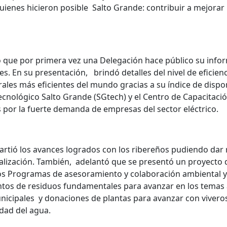
ienes hicieron posible Salto Grande: contribuir a mejorar l
 que por primera vez una Delegación hace público su info
es. En su presentación, brindó detalles del nivel de eficien
ales más eficientes del mundo gracias a su índice de disp
Tecnológico Salto Grande (SGtech) y el Centro de Capacitaci
 por la fuerte demanda de empresas del sector eléctrico.
tió los avances logrados con los ribereños pudiendo dar r
italización. También, adelantó que se presentó un proyecto
ó los Programas de asesoramiento y colaboración ambiental
ntos de residuos fundamentales para avanzar en los temas a
unicipales y donaciones de plantas para avanzar con viver
idad del agua.