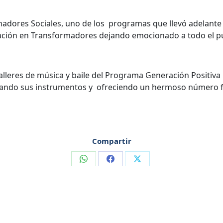
madores Sociales, uno de los programas que llevó adelante 
ipación en Transformadores dejando emocionado a todo el p
 Talleres de música y baile del Programa Generación Positiv
tocando sus instrumentos y ofreciendo un hermoso número fo
Compartir
Compartir
Compartir
Compartir
en
en
en
WhatsApp
Facebook
X