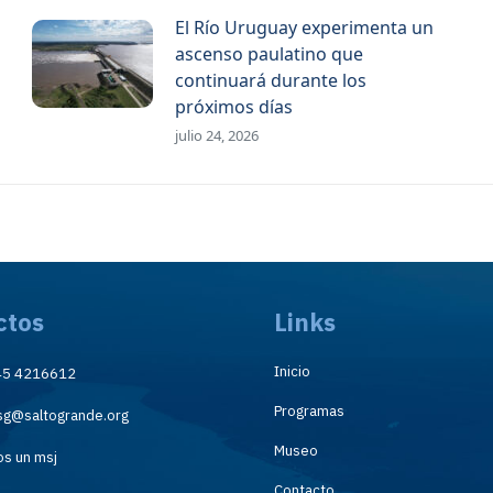
El Río Uruguay experimenta un
ascenso paulatino que
continuará durante los
próximos días
julio 24, 2026
ctos
Links
Inicio
45 4216612
Programas
sg@saltogrande.org
Museo
os un msj
Contacto